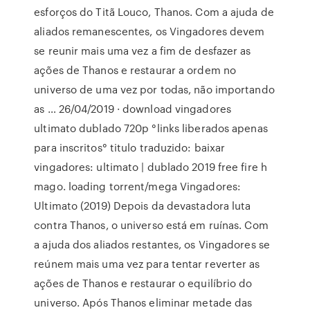
esforços do Titã Louco, Thanos. Com a ajuda de
aliados remanescentes, os Vingadores devem
se reunir mais uma vez a fim de desfazer as
ações de Thanos e restaurar a ordem no
universo de uma vez por todas, não importando
as … 26/04/2019 · download vingadores
ultimato dublado 720p °links liberados apenas
para inscritos° titulo traduzido: baixar
vingadores: ultimato | dublado 2019 free fire h
mago. loading torrent/mega Vingadores:
Ultimato (2019) Depois da devastadora luta
contra Thanos, o universo está em ruínas. Com
a ajuda dos aliados restantes, os Vingadores se
reúnem mais uma vez para tentar reverter as
ações de Thanos e restaurar o equilíbrio do
universo. Após Thanos eliminar metade das