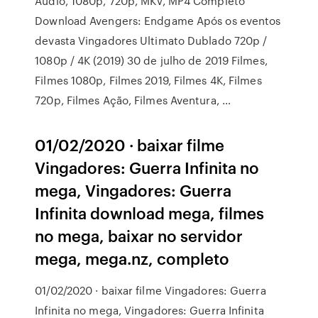
Áudio, 1080p, 720p, MKV, MP4 Completo
Download Avengers: Endgame Após os eventos
devasta Vingadores Ultimato Dublado 720p /
1080p / 4K (2019) 30 de julho de 2019 Filmes,
Filmes 1080p, Filmes 2019, Filmes 4K, Filmes
720p, Filmes Ação, Filmes Aventura, …
01/02/2020 · baixar filme
Vingadores: Guerra Infinita no
mega, Vingadores: Guerra
Infinita download mega, filmes
no mega, baixar no servidor
mega, mega.nz, completo
01/02/2020 · baixar filme Vingadores: Guerra
Infinita no mega, Vingadores: Guerra Infinita