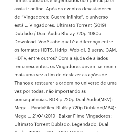
filmes dublados e legendados completos para
assistir online. Após os eventos devastadores
de “Vingadores: Guerra Infinita”, o universo
está … Vingadores: Ultimato Torrent (2019)
Dublado / Dual Áudio Bluray 720p 1080p
Download. Você sabe qual é a diferença entre
os formatos HDTS, Hdrip, Web-dl, Blueray, CAM,
HDTV, entre outros? Com a ajuda de aliados
remanescentes, os Vingadores devem se reunir
mais uma vez a fim de desfazer as ações de
Thanos e restaurar a ordem no universo de uma
vez por todas, não importando as
consequências. BDRip 720p Dual Audio(MKV):
Mega – PandaFiles. BluRay 720p Dublado(MP4):
Mega … 21/04/2019 · Baixar Filme Vingadores:
Ultimato Torrent Dublado, Legendado, Dual