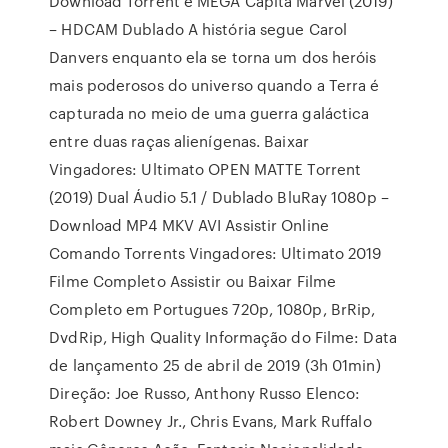
Download Torrent e MEGA Capitã Marvel (2019)
– HDCAM Dublado A história segue Carol
Danvers enquanto ela se torna um dos heróis
mais poderosos do universo quando a Terra é
capturada no meio de uma guerra galáctica
entre duas raças alienígenas. Baixar
Vingadores: Ultimato OPEN MATTE Torrent
(2019) Dual Áudio 5.1 / Dublado BluRay 1080p –
Download MP4 MKV AVI Assistir Online
Comando Torrents Vingadores: Ultimato 2019
Filme Completo Assistir ou Baixar Filme
Completo em Portugues 720p, 1080p, BrRip,
DvdRip, High Quality Informação do Filme: Data
de lançamento 25 de abril de 2019 (3h 01min)
Direção: Joe Russo, Anthony Russo Elenco:
Robert Downey Jr., Chris Evans, Mark Ruffalo