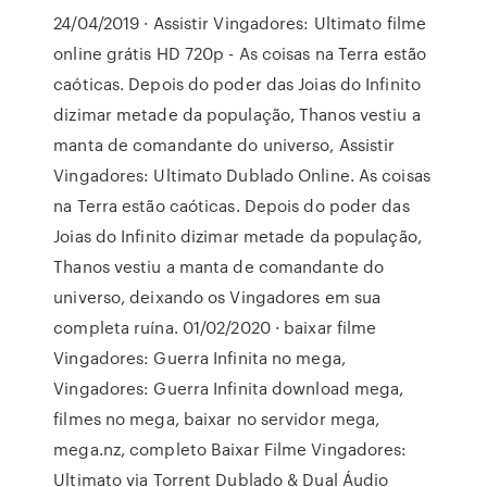
24/04/2019 · Assistir Vingadores: Ultimato filme
online grátis HD 720p - As coisas na Terra estão
caóticas. Depois do poder das Joias do Infinito
dizimar metade da população, Thanos vestiu a
manta de comandante do universo, Assistir
Vingadores: Ultimato Dublado Online. As coisas
na Terra estão caóticas. Depois do poder das
Joias do Infinito dizimar metade da população,
Thanos vestiu a manta de comandante do
universo, deixando os Vingadores em sua
completa ruína. 01/02/2020 · baixar filme
Vingadores: Guerra Infinita no mega,
Vingadores: Guerra Infinita download mega,
filmes no mega, baixar no servidor mega,
mega.nz, completo Baixar Filme Vingadores:
Ultimato via Torrent Dublado & Dual Áudio