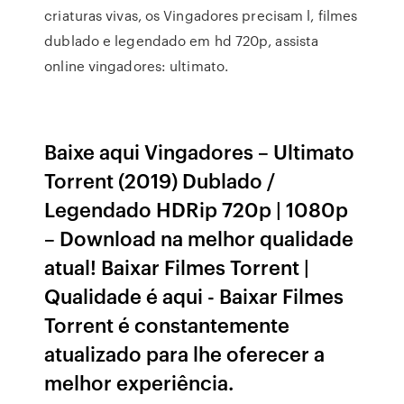
criaturas vivas, os Vingadores precisam l, filmes
dublado e legendado em hd 720p, assista
online vingadores: ultimato.
Baixe aqui Vingadores – Ultimato
Torrent (2019) Dublado /
Legendado HDRip 720p | 1080p
– Download na melhor qualidade
atual! Baixar Filmes Torrent |
Qualidade é aqui - Baixar Filmes
Torrent é constantemente
atualizado para lhe oferecer a
melhor experiência.