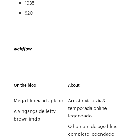
1935
920
On the blog
About
Mega filmes hd apk pc
Assistir vis a vis 3
temporada online
A vingança de lefty
legendado
brown imdb
O homem de aço filme
completo legendado