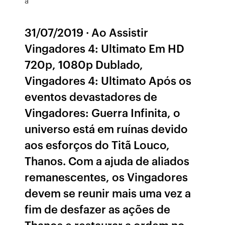
a
31/07/2019 · Ao Assistir
Vingadores 4: Ultimato Em HD
720p, 1080p Dublado,
Vingadores 4: Ultimato Após os
eventos devastadores de
Vingadores: Guerra Infinita, o
universo está em ruínas devido
aos esforços do Titã Louco,
Thanos. Com a ajuda de aliados
remanescentes, os Vingadores
devem se reunir mais uma vez a
fim de desfazer as ações de
Thanos e restaurar a ordem no