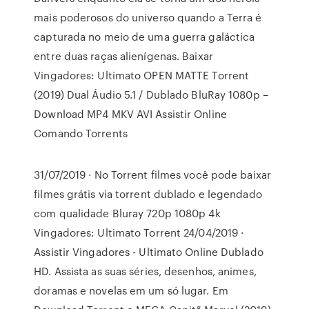
mais poderosos do universo quando a Terra é
capturada no meio de uma guerra galáctica
entre duas raças alienígenas. Baixar
Vingadores: Ultimato OPEN MATTE Torrent
(2019) Dual Áudio 5.1 / Dublado BluRay 1080p –
Download MP4 MKV AVI Assistir Online
Comando Torrents
31/07/2019 · No Torrent filmes você pode baixar
filmes grátis via torrent dublado e legendado
com qualidade Bluray 720p 1080p 4k
Vingadores: Ultimato Torrent 24/04/2019 ·
Assistir Vingadores - Ultimato Online Dublado
HD. Assista as suas séries, desenhos, animes,
doramas e novelas em um só lugar. Em