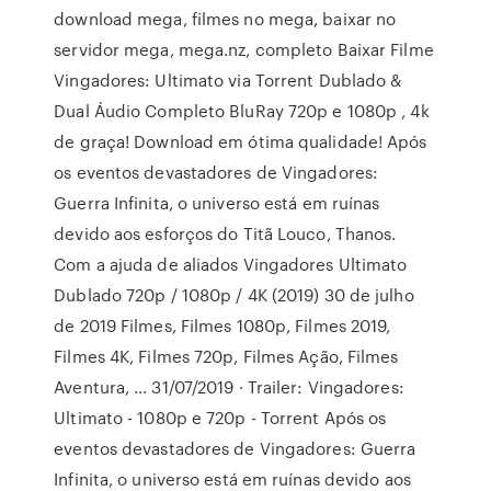
download mega, filmes no mega, baixar no
servidor mega, mega.nz, completo Baixar Filme
Vingadores: Ultimato via Torrent Dublado &
Dual Áudio Completo BluRay 720p e 1080p , 4k
de graça! Download em ótima qualidade! Após
os eventos devastadores de Vingadores:
Guerra Infinita, o universo está em ruínas
devido aos esforços do Titã Louco, Thanos.
Com a ajuda de aliados Vingadores Ultimato
Dublado 720p / 1080p / 4K (2019) 30 de julho
de 2019 Filmes, Filmes 1080p, Filmes 2019,
Filmes 4K, Filmes 720p, Filmes Ação, Filmes
Aventura, … 31/07/2019 · Trailer: Vingadores:
Ultimato - 1080p e 720p - Torrent Após os
eventos devastadores de Vingadores: Guerra
Infinita, o universo está em ruínas devido aos