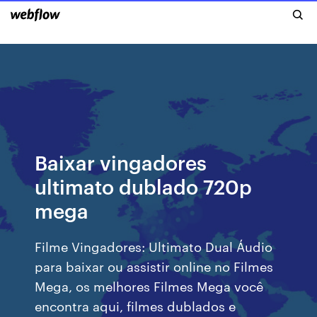
Baixar vingadores
ultimato dublado 720p
mega
Filme Vingadores: Ultimato Dual Áudio
para baixar ou assistir online no Filmes
Mega, os melhores Filmes Mega você
encontra aqui, filmes dublados e