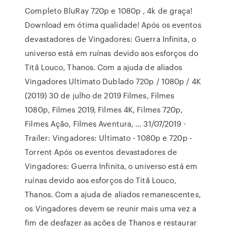
Completo BluRay 720p e 1080p , 4k de graça!
Download em ótima qualidade! Após os eventos
devastadores de Vingadores: Guerra Infinita, o
universo está em ruínas devido aos esforços do
Titã Louco, Thanos. Com a ajuda de aliados
Vingadores Ultimato Dublado 720p / 1080p / 4K
(2019) 30 de julho de 2019 Filmes, Filmes
1080p, Filmes 2019, Filmes 4K, Filmes 720p,
Filmes Ação, Filmes Aventura, … 31/07/2019 ·
Trailer: Vingadores: Ultimato - 1080p e 720p -
Torrent Após os eventos devastadores de
Vingadores: Guerra Infinita, o universo está em
ruínas devido aos esforços do Titã Louco,
Thanos. Com a ajuda de aliados remanescentes,
os Vingadores devem se reunir mais uma vez a
fim de desfazer as ações de Thanos e restaurar