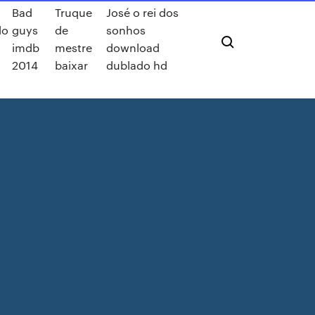
Bad
Truque
José o rei dos
do
guys
de
sonhos
imdb
mestre
download
2014
baixar
dublado hd